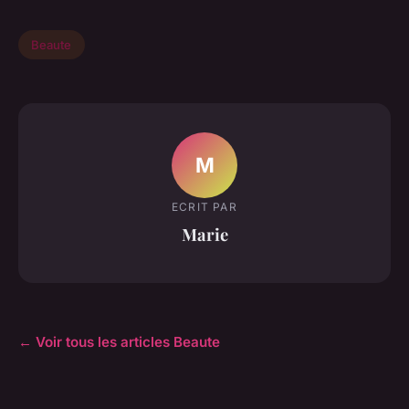
Beaute
M
ECRIT PAR
Marie
← Voir tous les articles Beaute