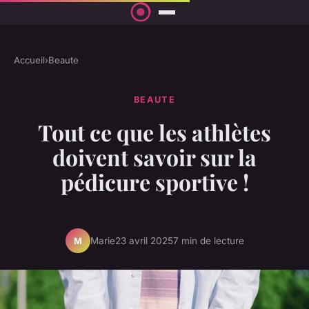
Accueil
›
Beaute
BEAUTE
Tout ce que les athlètes
doivent savoir sur la
pédicure sportive !
Marie
23 avril 2025
7 min de lecture
M