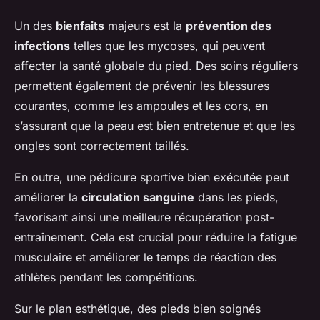
Un des
bienfaits
majeurs est la
prévention des
infections
telles que les mycoses, qui peuvent
affecter la santé globale du pied. Des soins réguliers
permettent également de prévenir les blessures
courantes, comme les ampoules et les cors, en
s’assurant que la peau est bien entretenue et que les
ongles sont correctement taillés.
En outre, une pédicure sportive bien exécutée peut
améliorer la
circulation sanguine
dans les pieds,
favorisant ainsi une meilleure récupération post-
entraînement. Cela est crucial pour réduire la fatigue
musculaire et améliorer le temps de réaction des
athlètes pendant les compétitions.
Sur le plan esthétique, des pieds bien soignés