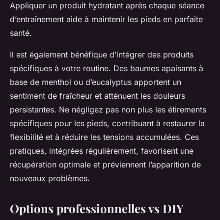
Appliquer un produit hydratant après chaque séance
d’entraînement aide à maintenir les pieds en parfaite
santé.
Il est également bénéfique d’intégrer des produits
spécifiques à votre routine. Des baumes apaisants à
base de menthol ou d’eucalyptus apportent un
sentiment de fraîcheur et atténuent les douleurs
persistantes. Ne négligez pas non plus les étirements
spécifiques pour les pieds, contribuant à restaurer la
flexibilité et à réduire les tensions accumulées. Ces
pratiques, intégrées régulièrement, favorisent une
récupération optimale et préviennent l’apparition de
nouveaux problèmes.
Options professionnelles vs DIY