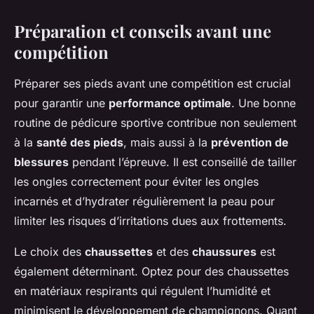
Préparation et conseils avant une
compétition
Préparer ses pieds avant une compétition est crucial
pour garantir une
performance optimale
. Une bonne
routine de pédicure sportive contribue non seulement
à la
santé des pieds
, mais aussi à la
prévention de
blessures
pendant l’épreuve. Il est conseillé de tailler
les ongles correctement pour éviter les ongles
incarnés et d’hydrater régulièrement la peau pour
limiter les risques d’irritations dues aux frottements.
Le choix des
chaussettes
et des
chaussures
est
également déterminant. Optez pour des chaussettes
en matériaux respirants qui régulent l’humidité et
minimisent le développement de champignons. Quant