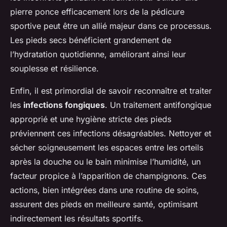
pierre ponce efficacement lors de la pédicure
sportive peut être un allié majeur dans ce processus.
Les pieds secs bénéficient grandement de
l’hydratation quotidienne, améliorant ainsi leur
souplesse et résilience.
Enfin, il est primordial de savoir reconnaître et traiter
les
infections fongiques
. Un traitement antifongique
approprié et une hygiène stricte des pieds
préviennent ces infections désagréables. Nettoyer et
sécher soigneusement les espaces entre les orteils
après la douche ou le bain minimise l’humidité, un
facteur propice à l’apparition de champignons. Ces
actions, bien intégrées dans une routine de soins,
assurent des pieds en meilleure santé, optimisant
indirectement les résultats sportifs.