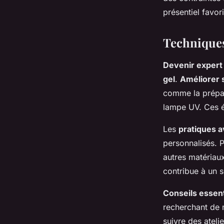
présentiel favori
Techniques
Devenir expert
gel
.
Améliorer
comme la prépara
lampe UV. Ces ét
Les
pratiques 
personnalisés. P
autres matériaux 
contribue à un s
Conseils essent
recherchant de n
suivre des ateli