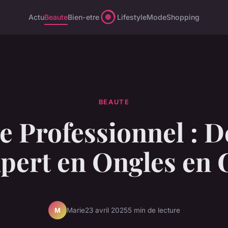
Actu
Beaute
Bien-etre
Lifestyle
Mode
Shopping
BEAUTE
e Professionnel : D
pert en Ongles en 
Marie
23 avril 2025
5 min de lecture
M