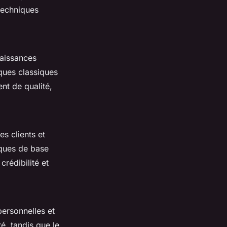
techniques
naissances
iques classiques
nt de qualité,
es clients et
iques de base
rédibilité et
personnelles et
té, tandis que le