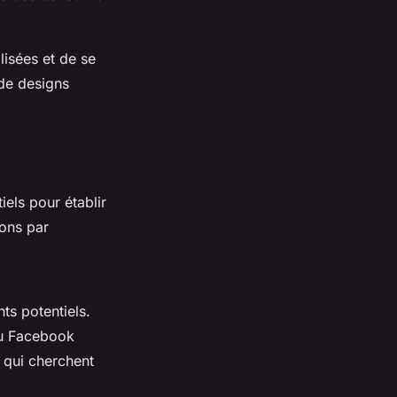
lisées et de se
 de designs
iels pour établir
çons par
nts potentiels.
 ou Facebook
s qui cherchent