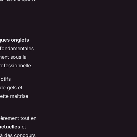
ques onglets
s fondamentales
ment sous la
ofessionnelle.
otifs
de gels et
ette maîtrise
lièrement tout en
ctuelles
et
r à des concours