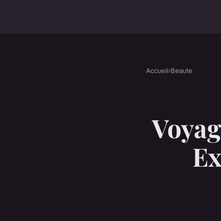
Accueil
›
Beaute
Voyag
Ex