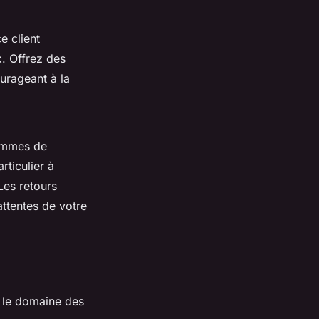
e client
x. Offrez des
ourageant à la
ammes de
rticulier à
Les retours
ttentes de votre
 le domaine des