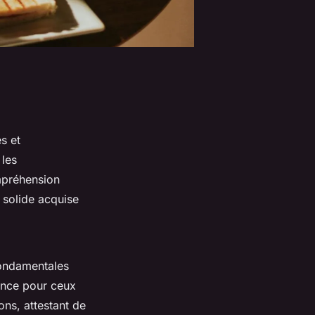
s et
 les
mpréhension
 solide acquise
fondamentales
gence pour ceux
ons, attestant de