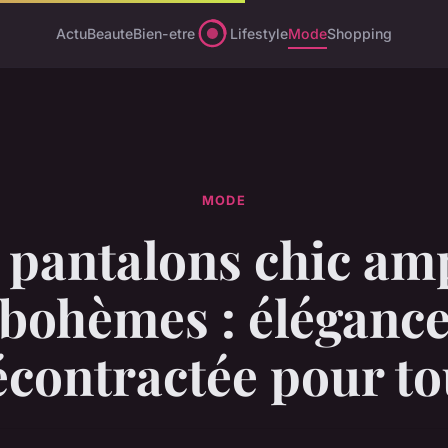
Actu
Beaute
Bien-etre
Lifestyle
Mode
Shopping
MODE
 pantalons chic am
bohèmes : éléganc
écontractée pour to