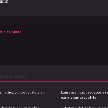
arie
articles Mode
 même sujet
 : alliez confort et style au
Laurence bras : redécouvrez
parisienne avec style
choisir le sac en raphia
Achat maillot de bain grosse