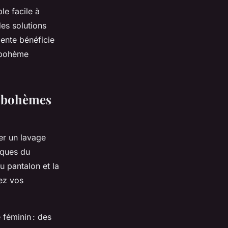
le facile à
des solutions
ente bénéficie
e bohème
s bohèmes
er un lavage
iques du
su pantalon et la
gez vos
 féminin : des