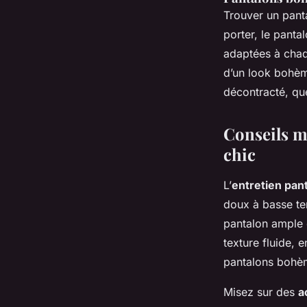
Trouver un panta
porter, le panta
adaptées à chaq
d’un look bohèm
décontracté, quel
Conseils m
chic
L’
entretien pa
doux à basse te
pantalon ample e
texture fluide, 
pantalons bohème
Misez sur des
a