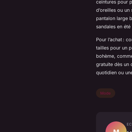
ceintures pour p
d’oreilles ou u
pantalon large 
sandales en été 
Pour l’achat : c
tailles pour un
bohème, comme O
gratuite dès un 
quotidien ou un
Mode
EC
M