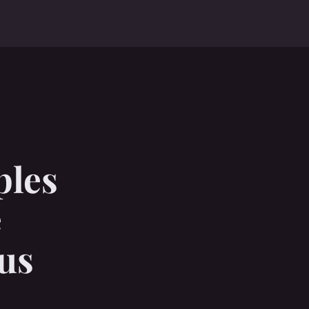
ples
e
us