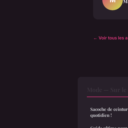
M
← Voir tous les 
Mode — Sur le
Sacoche de ceinture
quotidien !
Guide ultime pour 