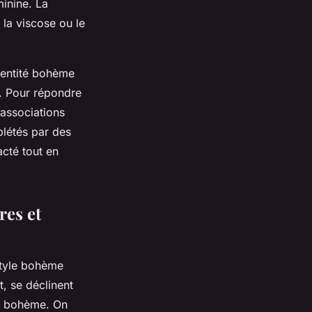
minine. La
, la viscose ou le
identité bohème
é. Pour répondre
 associations
plétés par des
acté tout en
res et
style bohème
, se déclinent
és bohème. On