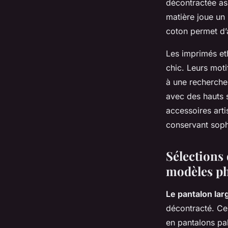
décontractée ass
matière joue un r
coton permet d’a
Les imprimés eth
chic. Leurs moti
à une recherche 
avec des hauts 
accessoires arti
conservant sophi
Sélections 
modèles p
Le pantalon la
décontracté. Ces
en pantalons pa