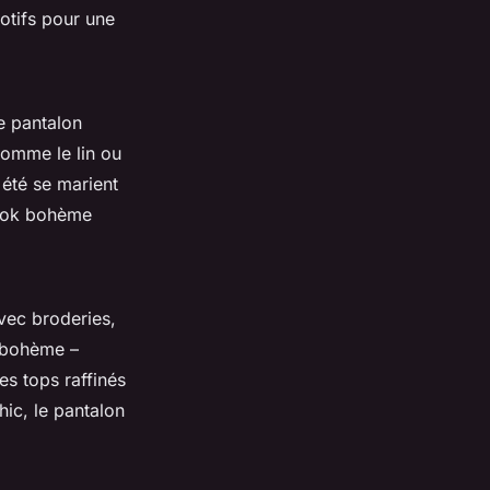
otifs pour une
le pantalon
comme le lin ou
 été se marient
look bohème
vec broderies,
 bohème –
es tops raffinés
hic, le pantalon