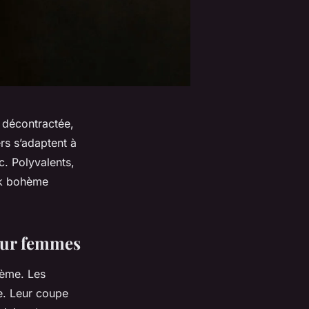
 décontractée,
ers s’adaptent à
c. Polyvalents,
ok bohème
our femmes
hème. Les
e. Leur coupe